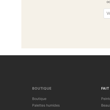
oc
Ema
BOUTIQUE
FAIT
Boutique
Peint
Palettes humides
Beaux