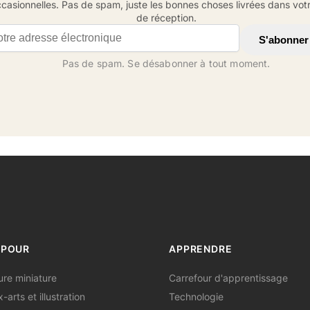
casionnelles. Pas de spam, juste les bonnes choses livrées dans votr
de réception.
il address
S'abonner
Pas de spam. Se désabonner à tout moment.
 POUR
APPRENDRE
ure miniature
Carrefour d'apprentissage
-arts et illustration
Technologie