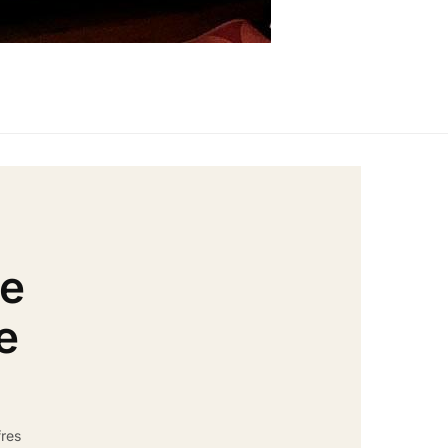
de
e
fres