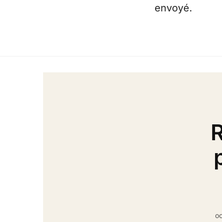
envoyé.
R
oc