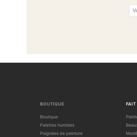
Ema
BOUTIQUE
FAIT
Boutique
Peint
Palettes humides
Beaux
Poignées de peinture
Modél