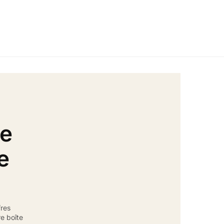
de
e
fres
e boîte