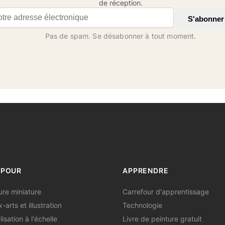
de réception.
il address
S'abonner
Pas de spam. Se désabonner à tout moment.
 POUR
APPRENDRE
ure miniature
Carrefour d'apprentissage
-arts et illustration
Technologie
isation à l'échelle
Livre de peinture gratuit