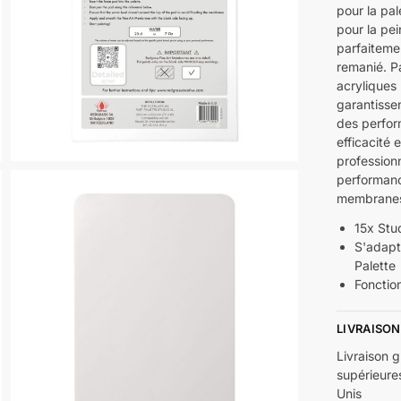
pour la pa
pour la pe
parfaiteme
remanié. Pa
acryliques
garantisse
des perform
efficacité 
professionn
performanc
membranes 
15x Stu
S'adapt
Palette
Fonctio
LIVRAISON
Livraison 
supérieure
Unis