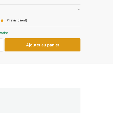
(
1
avis client)
ntaire
Ajouter au panier